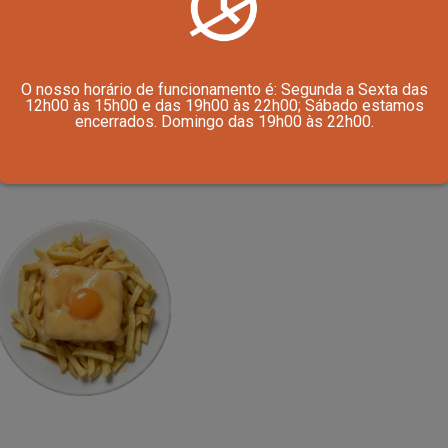
ESINHA DE MIRANDELA
FRANCESINHA DE FRANGO E QUE
O nosso horário de funcionamento é: Segunda a Sexta das
CREME
12h00 às 15h00 e das 19h00 às 22h00; Sábado estamos
encerrados. Domingo das 19h00 às 22h00.
€
10.80