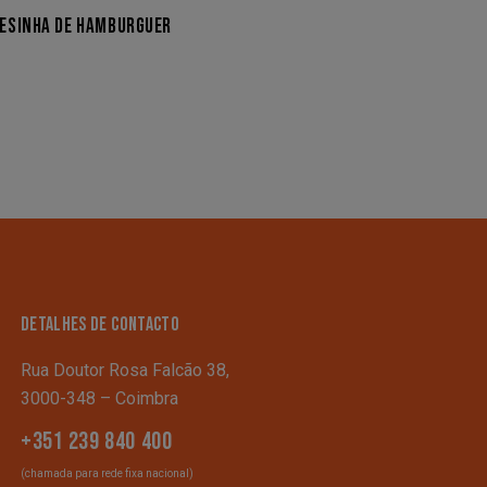
ESINHA DE HAMBURGUER
DETALHES DE CONTACTO
Rua Doutor Rosa Falcão 38,
3000-348 – Coimbra
+351 239 840 400
(chamada para rede fixa nacional)